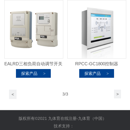
EALRD三相负荷自动调节开关
RPCC-GC1800控制器
探索产品
探索产品
>
>
3/3
>
<
版权所有
©2021 九体育在线注册-九体育（中国）
技术支持：