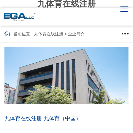
九体育在线注册
当前位置：
九体育在线注册
> 企业简介
九体育在线注册-九体育（中国）
____