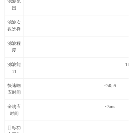
滤波范
围
滤波次
数选择
滤波程
度
滤波能
TH
力
快速响
<50
μS
应时间
全响应
<5ms
时间
目标功