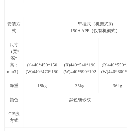
安装方
壁挂式（机架式
R
)
式
150A AP
F
（
仅
有
机
架式）
尺寸
（宽*
深*
高；
(r)440*450*150
(R)440*540*190
(R)440*550*2
mm3
）
(W)440*470*150
(W)440*590*192
(W)440*600*2
净重
18kg
35kg
36kg
颜色
黑色细砂纹
CIS
线
方式