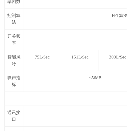
率因数
控制算
FFT
算法
法
开关频
率
智能风
75L/Sec
151L/Sec
300L/Sec
冷
噪声指
<56dB
标
通讯接
口