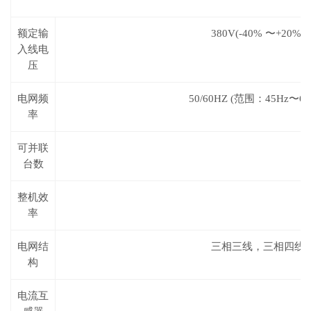
额定输
380V(-
40% 〜+20%)
入线电
压
电网频
50/60HZ
(范围：
45Hz
〜
62
率
可并联
台数
整机效
率
电网结
三相三线，三相四线
构
电流互