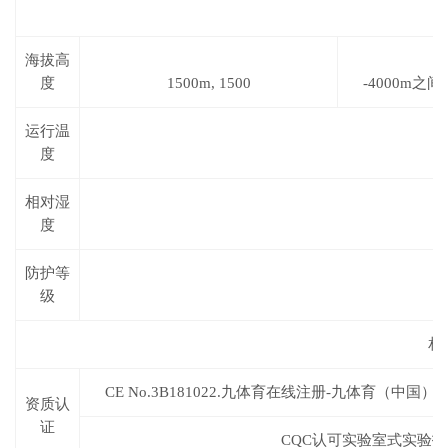
海拔高
度
1500m,
1500
-4000m
之间
运行温
度
相对湿
度
防护等
I
级
相
CE No.3B181022.九体育在线注册-九体育（中国）T
资质认
证
CQC
认可实验室式实验报