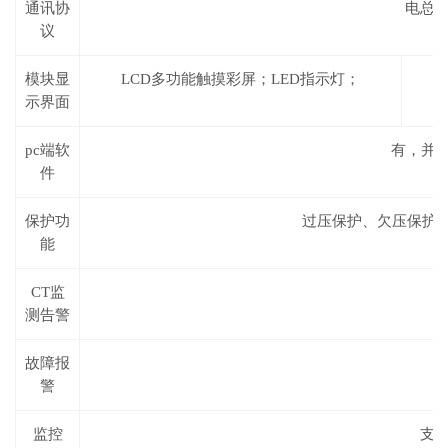
通讯协
电总
议
模块显
LC
D多功能触摸彩
屏；
LED指
示灯；
示界面
pc
端软
有，并
件
保护功
过压保护、欠压保护
能
CT
监
测告警
故障报
有
警
监控
支